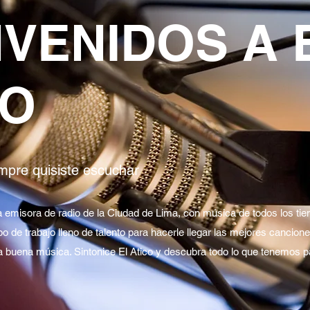
NVENIDOS A 
CO
mpre quisiste escuchar
na emisora de radio de la Ciudad de Lima, con música de todos los t
o de trabajo lleno de talento para hacerle llegar las mejores cancione
a buena música. Sintonice El Atico y descubra todo lo que tenemos pa