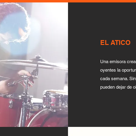
EL ATICO
Una emisora cread
oyentes la oportun
cada semana. Sint
pueden dejar de o