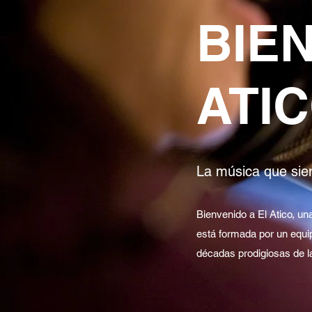
BIE
ATI
La música que sie
Bienvenido a El Atico, u
está formada por un equip
décadas prodigiosas de l