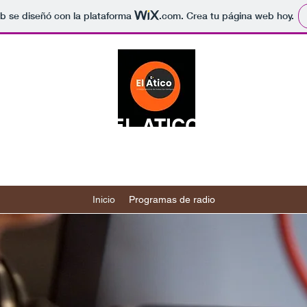
b se diseñó con la plataforma
.com
. Crea tu página web hoy.
EL ATICO
Rock Clásico | El Atico - la mejor Musica de todos los
tiempos | Lima
Inicio
Programas de radio