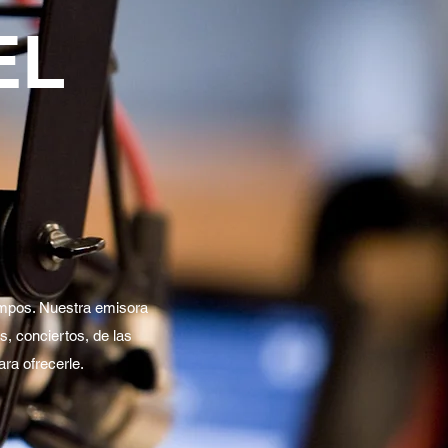
EL
iempos. Nuestra emisora
s, conciertos, de las
ra ofrecerle.